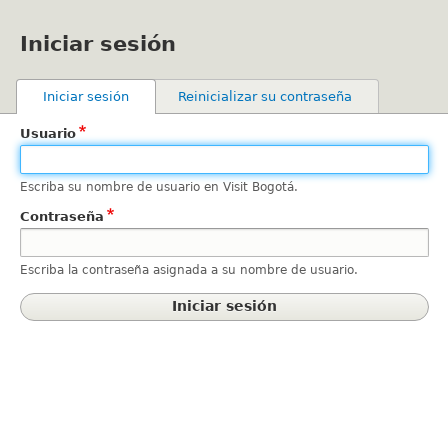
Pasar
al
Iniciar sesión
contenido
principal
Primary
Iniciar sesión
(solapa activa)
Reinicializar su contraseña
tabs
Usuario
Escriba su nombre de usuario en Visit Bogotá.
Contraseña
Escriba la contraseña asignada a su nombre de usuario.